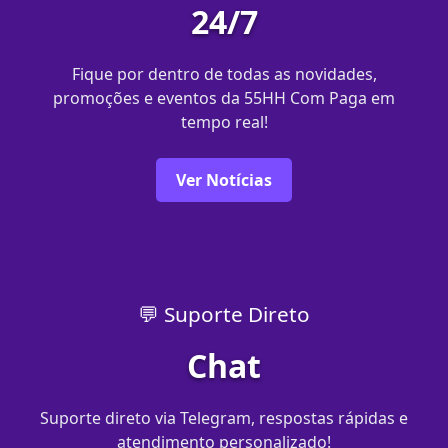
24/7
Fique por dentro de todas as novidades,
promoções e eventos da 55HH Com Paga em
tempo real!
Ver Notícias
💬 Suporte Direto
Chat
Suporte direto via Telegram, respostas rápidas e
atendimento personalizado!