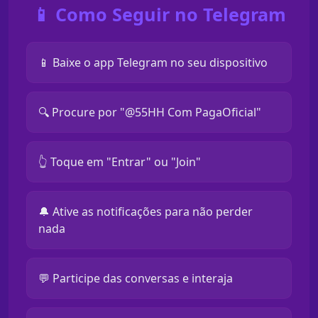
📱 Como Seguir no Telegram
📱 Baixe o app Telegram no seu dispositivo
🔍 Procure por "@55HH Com PagaOficial"
👆 Toque em "Entrar" ou "Join"
🔔 Ative as notificações para não perder
nada
💬 Participe das conversas e interaja