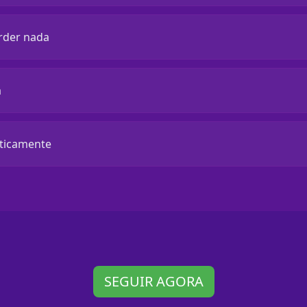
erder nada
a
aticamente
SEGUIR AGORA