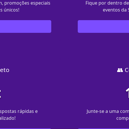
m, promoções especiais
Fique por dentro d
s únicos!
eventos da 
reto
👥 
t
espostas rápidas e
Junte-se a uma com
lizado!
compa