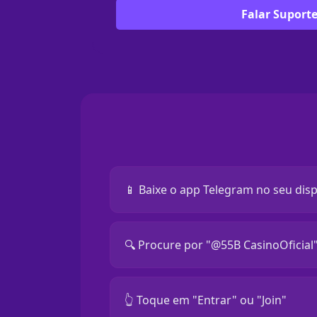
Falar Suport
📱 Baixe o app Telegram no seu disp
🔍 Procure por "@55B CasinoOficial
👆 Toque em "Entrar" ou "Join"