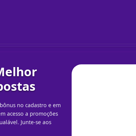
Melhor
postas
 bônus no cadastro e em
tem acesso a promoções
ualável. Junte-se aos