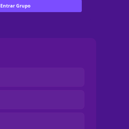
Entrar Grupo