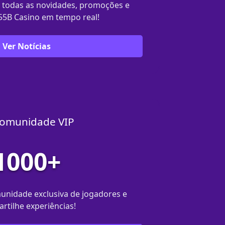
e todas as novidades, promoções e
55B Casino em tempo real!
Ver Notícias
Comunidade VIP
1000+
unidade exclusiva de jogadores e
rtilhe experiências!