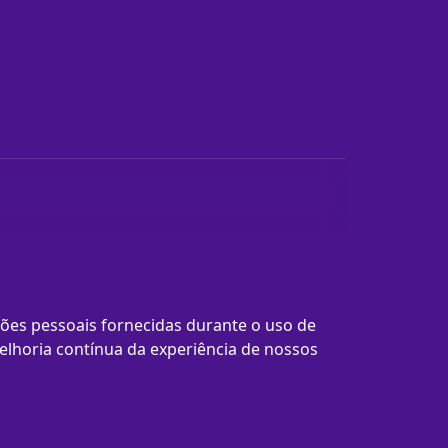
ções pessoais fornecidas durante o uso de
elhoria contínua da experiência de nossos