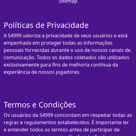
Sitemap
Políticas de Privacidade
A 54999 valoriza a privacidade de seus usuários e está
empenhada em proteger todas as informações
pessoais fornecidas durante o uso de nossos canais de
comunicação. Todos os dados coletados são utilizados
exclusivamente para fins de melhoria contínua da
experiência de nossos jogadores.
Termos e Condições
Os usuários da 54999 concordam em respeitar todas as
regras e regulamentos estabelecidos. É importante ler
e entender todos os termos antes de participar de