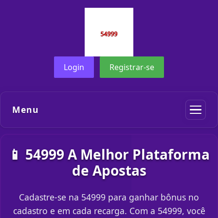
Login
Registrar-se
Menu
📱 54999 A Melhor Plataforma
de Apostas
Cadastre-se na 54999 para ganhar bônus no
cadastro e em cada recarga. Com a 54999, você