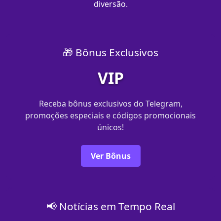
diversão.
🎁 Bônus Exclusivos
VIP
Receba bônus exclusivos do Telegram,
promoções especiais e códigos promocionais
únicos!
Ver Bônus
📢 Notícias em Tempo Real