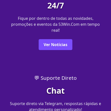
24/7
Fique por dentro de todas as novidades,
promoções e eventos da 53Win.Com em tempo
real!
Ver Notícias
💬 Suporte Direto
Chat
Suporte direto via Telegram, respostas rápidas e
atendimento personalizado!