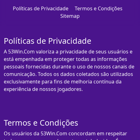
Políticas de Privacidade
Termos e Condições
Sitemap
Políticas de Privacidade
A 53Win.Com valoriza a privacidade de seus usuários e
está empenhada em proteger todas as informações
pessoais fornecidas durante o uso de nossos canais de
comunicação. Todos os dados coletados são utilizados
exclusivamente para fins de melhoria contínua da
experiência de nossos jogadores.
Termos e Condições
Os usuários da 53Win.Com concordam em respeitar