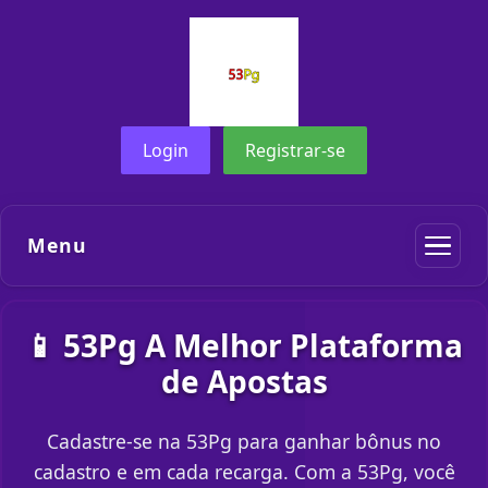
Login
Registrar-se
Menu
📱 53Pg A Melhor Plataforma
de Apostas
Cadastre-se na 53Pg para ganhar bônus no
cadastro e em cada recarga. Com a 53Pg, você