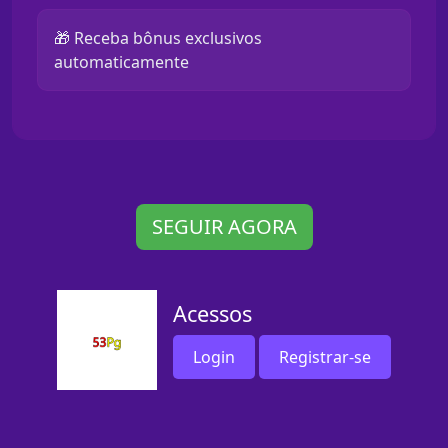
🎁 Receba bônus exclusivos
automaticamente
SEGUIR AGORA
Acessos
Login
Registrar-se