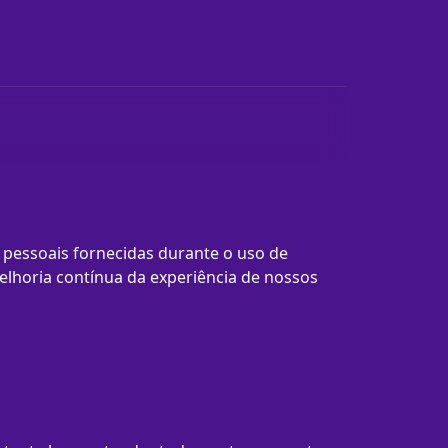
 pessoais fornecidas durante o uso de
elhoria contínua da experiência de nossos