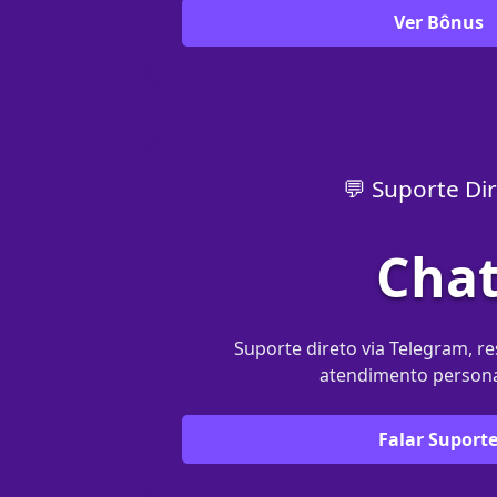
Ver Bônus
💬 Suporte Di
Cha
Suporte direto via Telegram, r
atendimento persona
Falar Suport