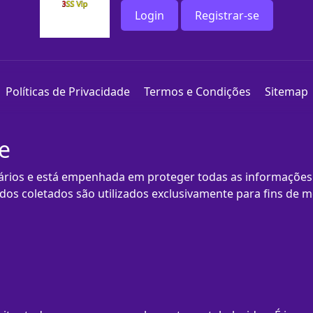
Login
Registrar-se
Políticas de Privacidade
Termos e Condições
Sitemap
de
suários e está empenhada em proteger todas as informações
os coletados são utilizados exclusivamente para fins de m