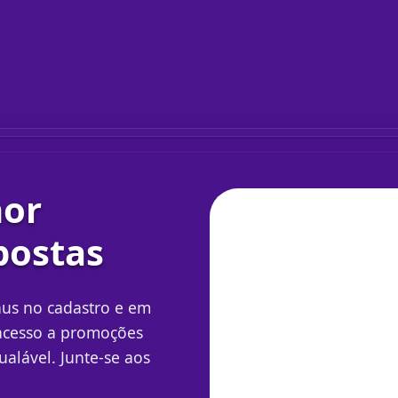
hor
postas
nus no cadastro e em
 acesso a promoções
ualável. Junte-se aos