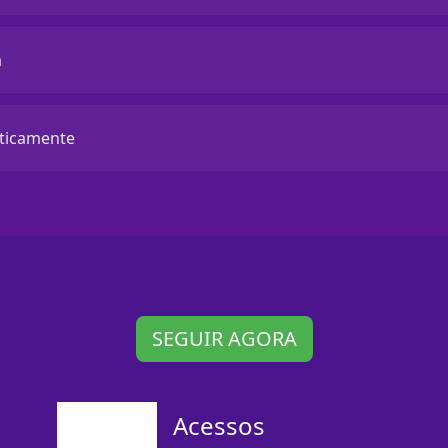
a
aticamente
SEGUIR AGORA
Acessos