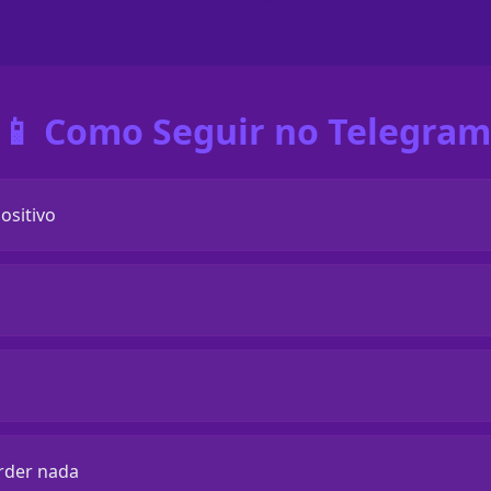
📱 Como Seguir no Telegram
ositivo
erder nada