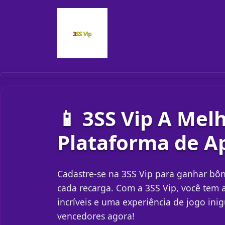
📱 3SS Vip A Mel
Plataforma de A
Cadastre-se na 3SS Vip para ganhar bô
cada recarga. Com a 3SS Vip, você tem
incríveis e uma experiência de jogo inig
vencedores agora!