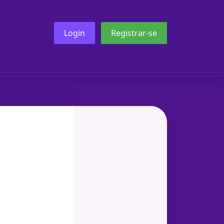
Login
Registrar-se