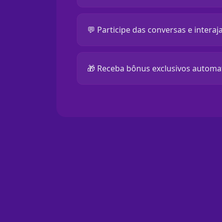
💬 Participe das conversas e interaj
🎁 Receba bônus exclusivos autom