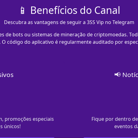
📱 Benefícios do Canal
Descubra as vantagens de seguir a 3SS Vip no Telegram
es de bots ou sistemas de mineração de criptomoedas. Tod
. O código do aplicativo é regularmente auditado por espe
sivos
📢 Notí
m, promoções especiais
Fique por dentro d
s únicos!
eventos d