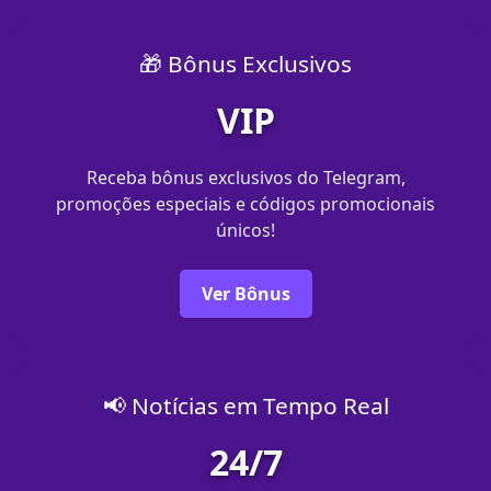
🎁 Bônus Exclusivos
VIP
Receba bônus exclusivos do Telegram,
promoções especiais e códigos promocionais
únicos!
Ver Bônus
📢 Notícias em Tempo Real
24/7