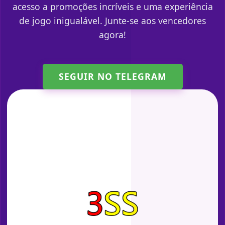
acesso a promoções incríveis e uma experiência
de jogo inigualável. Junte-se aos vencedores
agora!
SEGUIR NO TELEGRAM