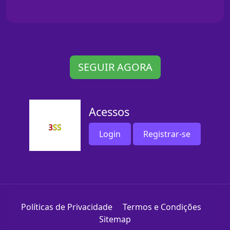
SEGUIR AGORA
Acessos
Login
Registrar-se
Políticas de Privacidade
Termos e Condições
Sitemap