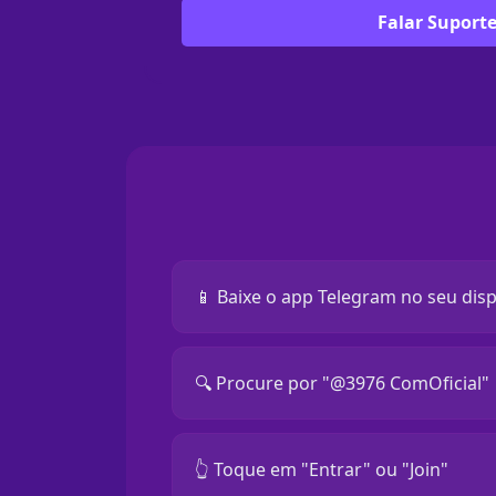
Falar Suport
📱 Baixe o app Telegram no seu disp
🔍 Procure por "@3976 ComOficial"
👆 Toque em "Entrar" ou "Join"