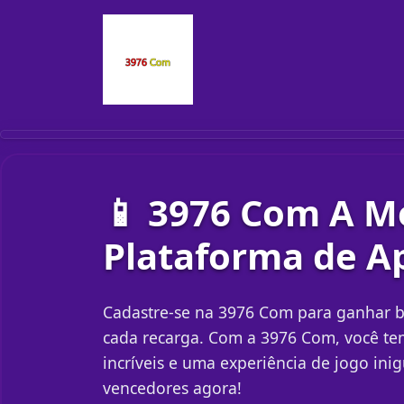
📱 3976 Com A M
Plataforma de A
Cadastre-se na 3976 Com para ganhar 
cada recarga. Com a 3976 Com, você t
incríveis e uma experiência de jogo inig
vencedores agora!