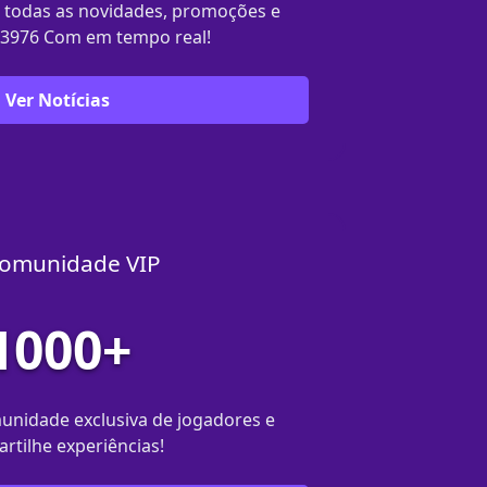
e todas as novidades, promoções e
 3976 Com em tempo real!
Ver Notícias
Comunidade VIP
1000+
unidade exclusiva de jogadores e
rtilhe experiências!