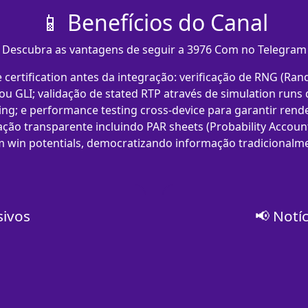
📱 Benefícios do Canal
Descubra as vantagens de seguir a 3976 Com no Telegram
e certification antes da integração: verificação de RNG (R
 GLI; validação de stated RTP através de simulation runs d
g; e performance testing cross-device para garantir ren
ção transparente incluindo PAR sheets (Probability Account
m win potentials, democratizando informação tradicionalm
sivos
📢 Notí