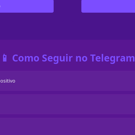
e
📱 Como Seguir no Telegram
ositivo