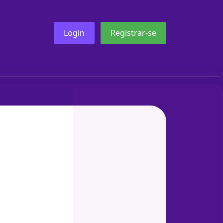
Login
Registrar-se