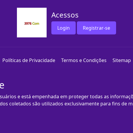
Acessos
Login
Registrar-se
Políticas de Privacidade
Termos e Condições
Sitemap
de
 usuários e está empenhada em proteger todas as informaçõ
os coletados são utilizados exclusivamente para fins de m