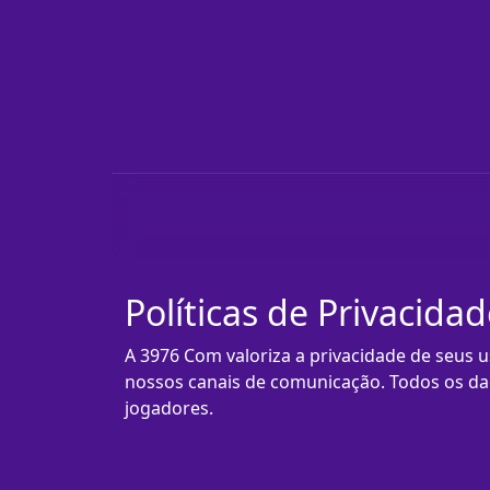
Políticas de Privacida
A 3976 Com valoriza a privacidade de seus
nossos canais de comunicação. Todos os dad
jogadores.