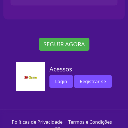
SEGUIR AGORA
Acessos
Login
Registrar-se
Políticas de Privacidade
Termos e Condições