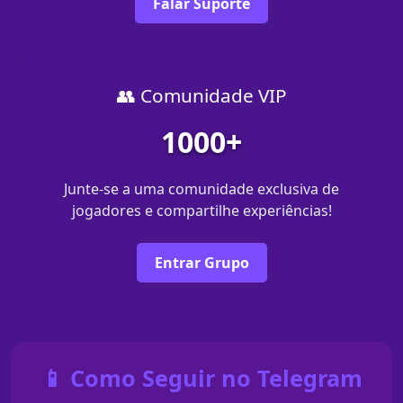
Falar Suporte
👥 Comunidade VIP
1000+
Junte-se a uma comunidade exclusiva de
jogadores e compartilhe experiências!
Entrar Grupo
📱 Como Seguir no Telegram