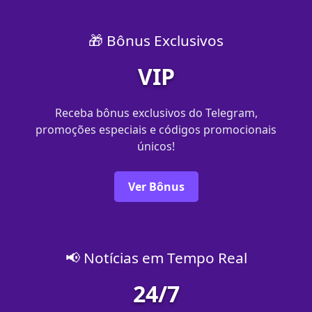
🎁 Bônus Exclusivos
VIP
Receba bônus exclusivos do Telegram,
promoções especiais e códigos promocionais
únicos!
Ver Bônus
📢 Notícias em Tempo Real
24/7