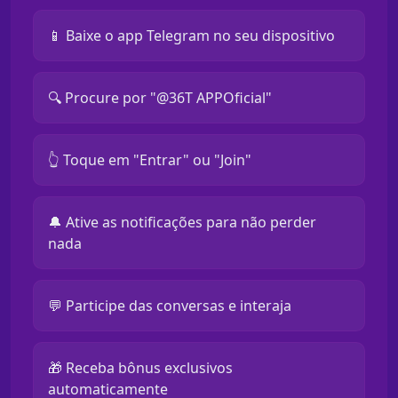
📱 Baixe o app Telegram no seu dispositivo
🔍 Procure por "@36T APPOficial"
👆 Toque em "Entrar" ou "Join"
🔔 Ative as notificações para não perder
nada
💬 Participe das conversas e interaja
🎁 Receba bônus exclusivos
automaticamente