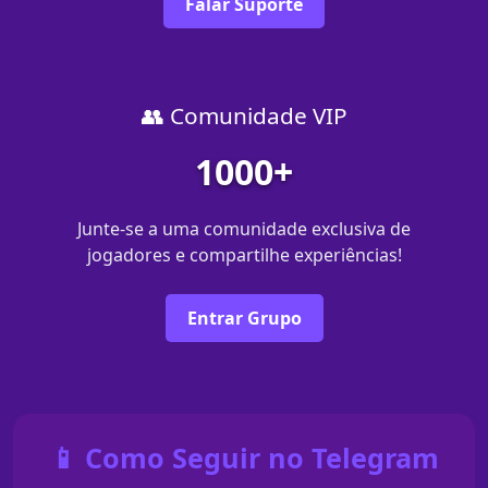
Falar Suporte
👥 Comunidade VIP
1000+
Junte-se a uma comunidade exclusiva de
jogadores e compartilhe experiências!
Entrar Grupo
📱 Como Seguir no Telegram