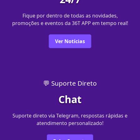
Fique por dentro de todas as novidades,
promoções e eventos da 36T APP em tempo real!
Ver Notícias
💬 Suporte Direto
Chat
Suporte direto via Telegram, respostas rápidas e
atendimento personalizado!