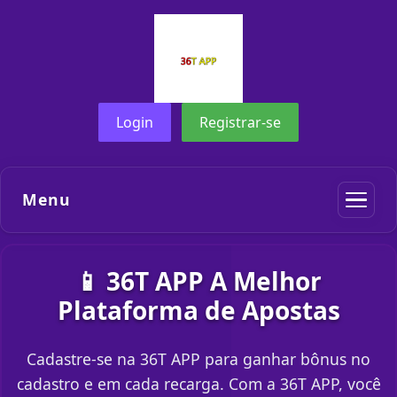
Login
Registrar-se
Menu
📱 36T APP A Melhor
Plataforma de Apostas
Cadastre-se na 36T APP para ganhar bônus no
cadastro e em cada recarga. Com a 36T APP, você