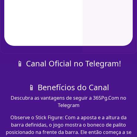
📱 Canal Oficial no Telegram!
📱 Benefícios do Canal
Descubra as vantagens de seguir a 365Pg.Com no
Telegram
Observe o Stick Figure: Com a aposta e a altura da
barra definidas, o jogo mostra o boneco de palito
posicionado na frente da barra. Ele então começa a se