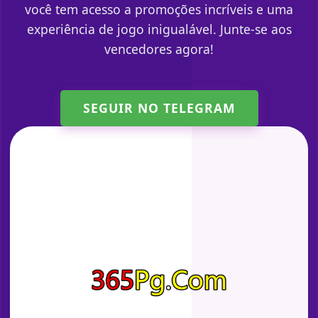
você tem acesso a promoções incríveis e uma
experiência de jogo inigualável. Junte-se aos
vencedores agora!
SEGUIR NO TELEGRAM