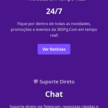
24/7
Fique por dentro de todas as novidades,
promoções e eventos da 365Pg.Com em tempo
real!
Ver Notícias
💬 Suporte Direto
Chat
Suporte direto via Telegram, respostas rápidas e