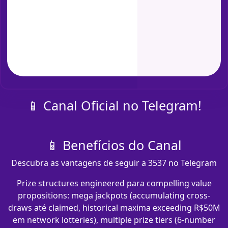
📱 Canal Oficial no Telegram!
📱 Benefícios do Canal
Descubra as vantagens de seguir a 3537 no Telegram
Prize structures engineered para compelling value
propositions: mega jackpots (accumulating cross-
draws até claimed, historical maxima exceeding R$50M
em network lotteries), multiple prize tiers (6-number