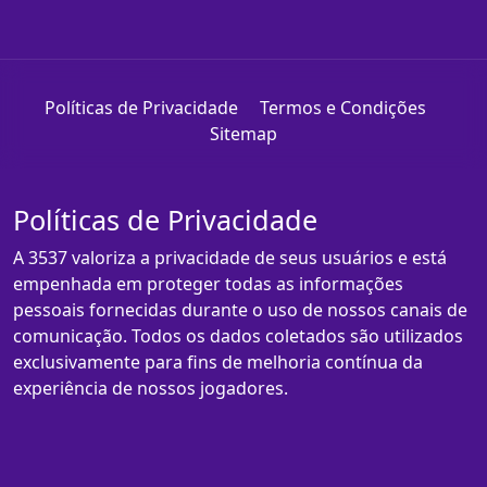
Políticas de Privacidade
Termos e Condições
Sitemap
Políticas de Privacidade
A 3537 valoriza a privacidade de seus usuários e está
empenhada em proteger todas as informações
pessoais fornecidas durante o uso de nossos canais de
comunicação. Todos os dados coletados são utilizados
exclusivamente para fins de melhoria contínua da
experiência de nossos jogadores.