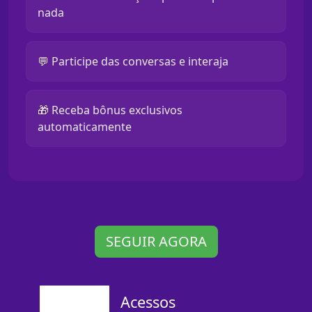
nada
💬 Participe das conversas e interaja
🎁 Receba bônus exclusivos
automaticamente
SEGUIR AGORA
Acessos