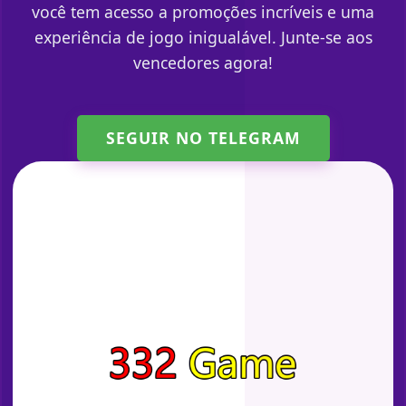
você tem acesso a promoções incríveis e uma
experiência de jogo inigualável. Junte-se aos
vencedores agora!
SEGUIR NO TELEGRAM