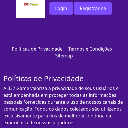
Login
Registrar-se
Políticas de Privacidade
Termos e Condições
Sitemap
Políticas de Privacidade
A 332 Game valoriza a privacidade de seus usuários e
está empenhada em proteger todas as informações
pessoais fornecidas durante o uso de nossos canais de
comunicação. Todos os dados coletados são utilizados
exclusivamente para fins de melhoria contínua da
experiência de nossos jogadores.