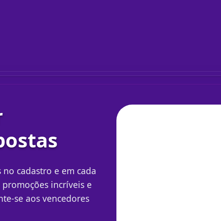
r
postas
 no cadastro e em cada
 promoções incríveis e
unte-se aos vencedores