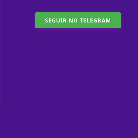
SEGUIR NO TELEGRAM