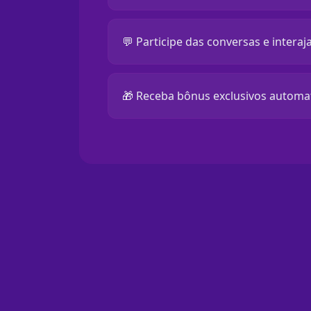
💬 Participe das conversas e interaj
🎁 Receba bônus exclusivos autom