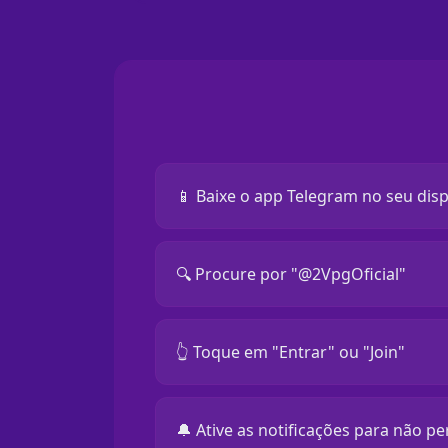
📱 Baixe o app Telegram no seu disp
🔍 Procure por "@2VpgOficial"
👆 Toque em "Entrar" ou "Join"
🔔 Ative as notificações para não p