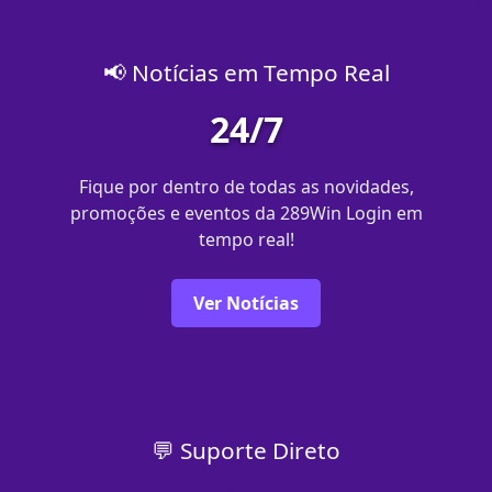
📢 Notícias em Tempo Real
24/7
Fique por dentro de todas as novidades,
promoções e eventos da 289Win Login em
tempo real!
Ver Notícias
💬 Suporte Direto