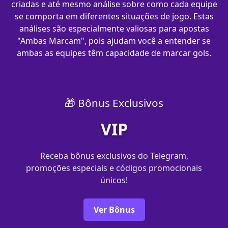
criadas e até mesmo análise sobre como cada equipe
se comporta em diferentes situações de jogo. Estas
análises são especialmente valiosas para apostas
"Ambas Marcam", pois ajudam você a entender se
ambas as equipes têm capacidade de marcar gols.
🎁 Bônus Exclusivos
VIP
Receba bônus exclusivos do Telegram,
promoções especiais e códigos promocionais
únicos!
Ver Bônus