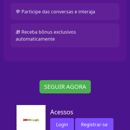
💬 Participe das conversas e interaja
🎁 Receba bônus exclusivos
automaticamente
SEGUIR AGORA
Acessos
Login
Registrar-se