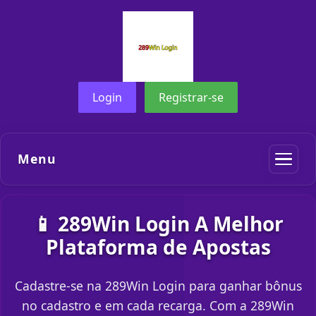
Login
Registrar-se
Menu
📱 289Win Login A Melhor
Plataforma de Apostas
Cadastre-se na 289Win Login para ganhar bônus
no cadastro e em cada recarga. Com a 289Win