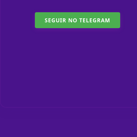
SEGUIR NO TELEGRAM