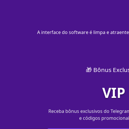
A interface do software é limpa e atraente
🎁 Bônus Exclu
VIP
Receba bônus exclusivos do Telegra
e códigos promocionai