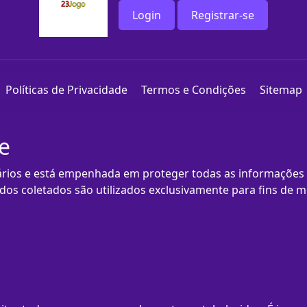
Login
Registrar-se
Políticas de Privacidade
Termos e Condições
Sitemap
de
uários e está empenhada em proteger todas as informações
os coletados são utilizados exclusivamente para fins de m