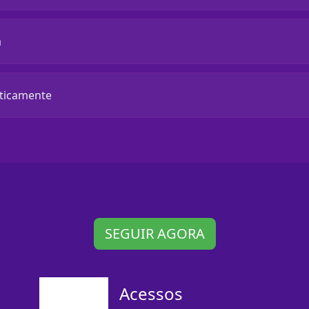
a
aticamente
SEGUIR AGORA
Acessos