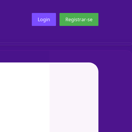
Login
Registrar-se