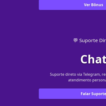
Ver Bônus
💬 Suporte Di
Cha
Suporte direto via Telegram, r
atendimento persona
Falar Suport