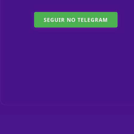
SEGUIR NO TELEGRAM