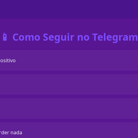
📱 Como Seguir no Telegram
ositivo
erder nada