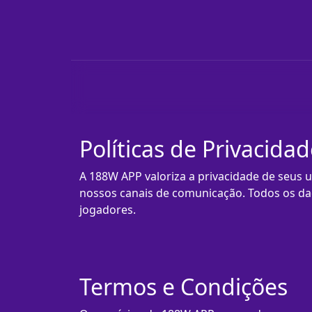
Políticas de Privacida
A 188W APP valoriza a privacidade de seus
nossos canais de comunicação. Todos os dad
jogadores.
Termos e Condições