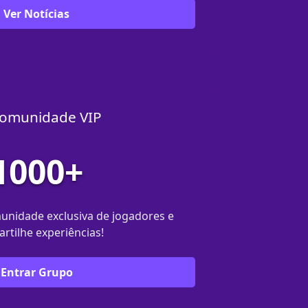
Ver Notícias
Comunidade VIP
1000+
unidade exclusiva de jogadores e
rtilhe experiências!
Entrar Grupo