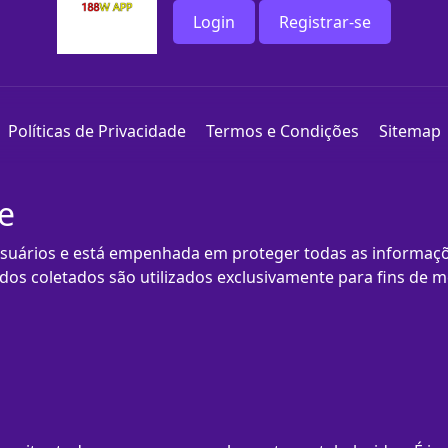
Login
Registrar-se
Políticas de Privacidade
Termos e Condições
Sitemap
de
 usuários e está empenhada em proteger todas as informaçõ
os coletados são utilizados exclusivamente para fins de m