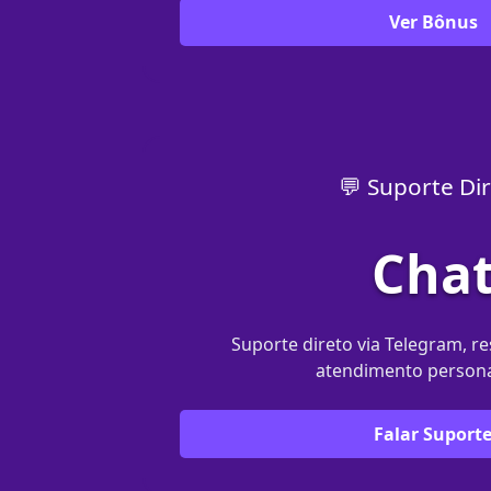
Ver Bônus
💬 Suporte Di
Cha
Suporte direto via Telegram, r
atendimento persona
Falar Suport