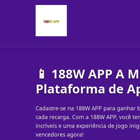
📱 188W APP A M
Plataforma de A
Cadastre-se na 188W APP para ganhar 
cada recarga. Com a 188W APP, você t
incríveis e uma experiência de jogo inig
vencedores agora!