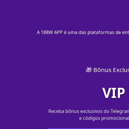
A 188W APP é uma das plataformas de entr
🎁 Bônus Exclu
VIP
Receba bônus exclusivos do Telegra
e códigos promocionai