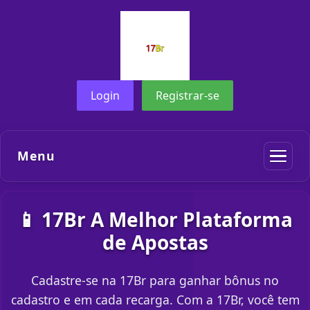
Login
Registrar-se
Menu
📱 17Br A Melhor Plataforma
de Apostas
Cadastre-se na 17Br para ganhar bônus no
cadastro e em cada recarga. Com a 17Br, você tem