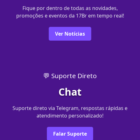
Fique por dentro de todas as novidades,
promoções e eventos da 17Br em tempo real!
Ver Notícias
💬 Suporte Direto
Chat
Suporte direto via Telegram, respostas rápidas e
atendimento personalizado!
Falar Suporte