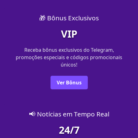
🎁 Bônus Exclusivos
VIP
Receba bônus exclusivos do Telegram,
promoções especiais e códigos promocionais
únicos!
Ver Bônus
📢 Notícias em Tempo Real
24/7