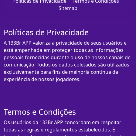
Políticas de Privacidade
Termos e Condições
Sitemap
Políticas de Privacidade
A 133Br APP valoriza a privacidade de seus usuários e
está empenhada em proteger todas as informações
pessoais fornecidas durante o uso de nossos canais de
comunicação. Todos os dados coletados são utilizados
exclusivamente para fins de melhoria contínua da
experiência de nossos jogadores.
Termos e Condições
Os usuários da 133Br APP concordam em respeitar
todas as regras e regulamentos estabelecidos. É