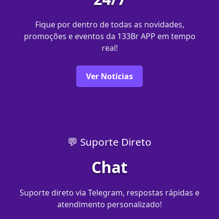
Fique por dentro de todas as novidades,
promoções e eventos da 133Br APP em tempo
real!
Ver Notícias
💬 Suporte Direto
Chat
Suporte direto via Telegram, respostas rápidas e
atendimento personalizado!