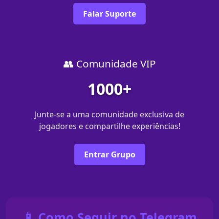
Falar Suporte
👥 Comunidade VIP
1000+
Junte-se a uma comunidade exclusiva de
jogadores e compartilhe experiências!
Entrar Grupo
📱 Como Seguir no Telegram