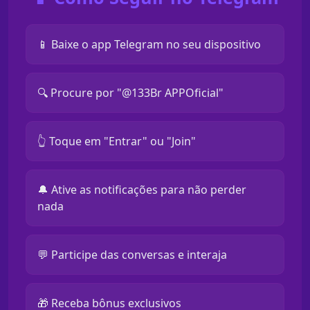
📱 Baixe o app Telegram no seu dispositivo
🔍 Procure por "@133Br APPOficial"
👆 Toque em "Entrar" ou "Join"
🔔 Ative as notificações para não perder
nada
💬 Participe das conversas e interaja
🎁 Receba bônus exclusivos