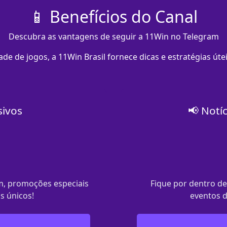
📱 Benefícios do Canal
Descubra as vantagens de seguir a 11Win no Telegram
de de jogos, a 11Win Brasil fornece dicas e estratégias úte
sivos
📢 Notí
m, promoções especiais
Fique por dentro d
s únicos!
eventos d