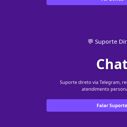
💬 Suporte Di
Cha
Suporte direto via Telegram, r
atendimento persona
Falar Suport