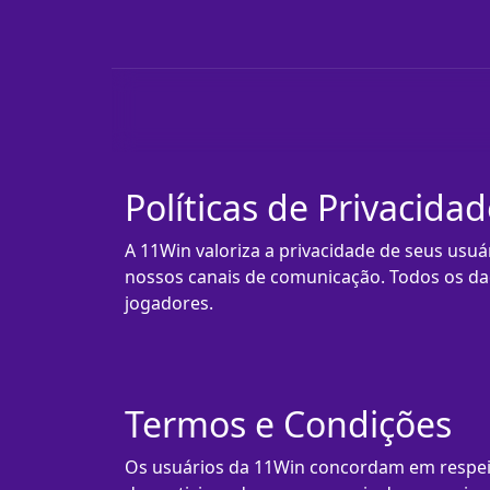
Políticas de Privacida
A 11Win valoriza a privacidade de seus usu
nossos canais de comunicação. Todos os dad
jogadores.
Termos e Condições
Os usuários da 11Win concordam em respeita