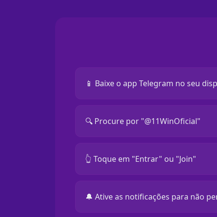
📱 Baixe o app Telegram no seu disp
🔍 Procure por "@11WinOficial"
👆 Toque em "Entrar" ou "Join"
🔔 Ative as notificações para não p