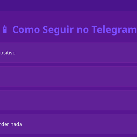
📱 Como Seguir no Telegram
ositivo
erder nada