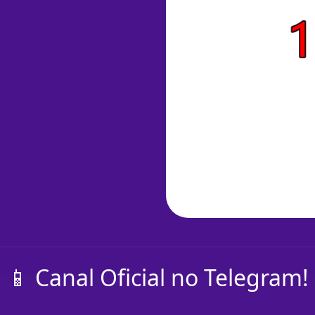
📱 Canal Oficial no Telegram!