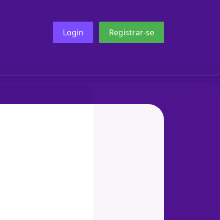
Login
Registrar-se