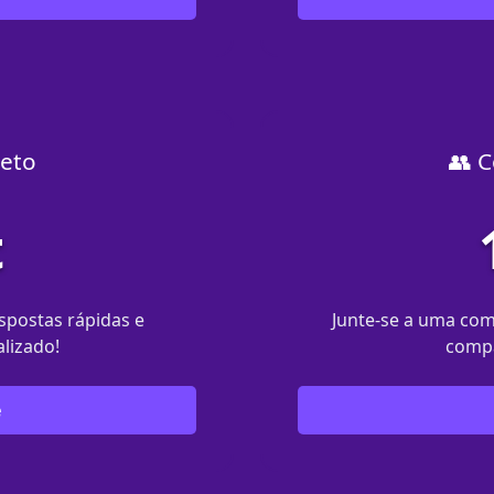
reto
👥 
t
espostas rápidas e
Junte-se a uma com
lizado!
compa
e