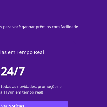
is para você ganhar prêmios com facilidade.
cias em Tempo Real
24/7
e todas as novidades, promoções e
a 11Win em tempo real!
Ver Notícias