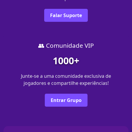
Falar Suporte
👥 Comunidade VIP
1000+
Junte-se a uma comunidade exclusiva de
jogadores e compartilhe experiências!
Entrar Grupo