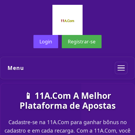
Login
Registrar-se
Menu
📱 11A.Com A Melhor
Plataforma de Apostas
Cadastre-se na 11A.Com para ganhar bônus no
cadastro e em cada recarga. Com a 11A.Com, você