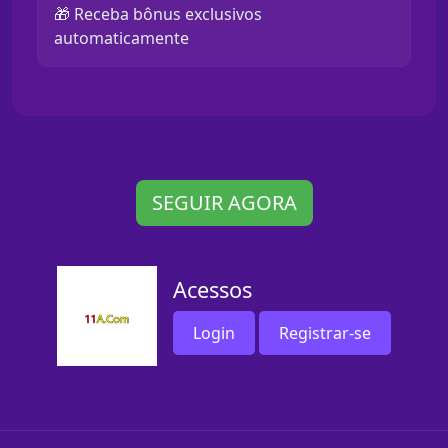
🎁 Receba bônus exclusivos
automaticamente
SEGUIR AGORA
Acessos
Login
Registrar-se