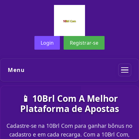
Login
Registrar-se
Menu
📱 10Brl Com A Melhor
Plataforma de Apostas
Cadastre-se na 10Brl Com para ganhar bônus no
cadastro e em cada recarga. Com a 10Brl Com,