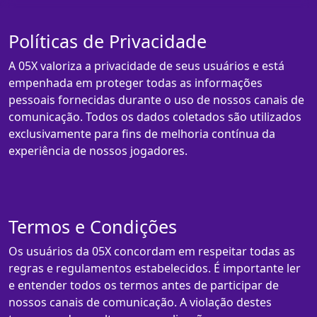
Políticas de Privacidade
A 05X valoriza a privacidade de seus usuários e está
empenhada em proteger todas as informações
pessoais fornecidas durante o uso de nossos canais de
comunicação. Todos os dados coletados são utilizados
exclusivamente para fins de melhoria contínua da
experiência de nossos jogadores.
Termos e Condições
Os usuários da 05X concordam em respeitar todas as
regras e regulamentos estabelecidos. É importante ler
e entender todos os termos antes de participar de
nossos canais de comunicação. A violação destes