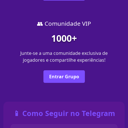
👥 Comunidade VIP
1000+
Junte-se a uma comunidade exclusiva de
jogadores e compartilhe experiências!
Entrar Grupo
📱 Como Seguir no Telegram