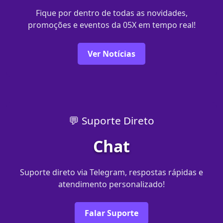
Fique por dentro de todas as novidades,
promoções e eventos da 05X em tempo real!
Ver Notícias
💬 Suporte Direto
Chat
Suporte direto via Telegram, respostas rápidas e
atendimento personalizado!
Falar Suporte