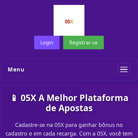
Login
Registrar-se
Menu
📱 05X A Melhor Plataforma
de Apostas
Cadastre-se na 05X para ganhar bônus no
cadastro e em cada recarga. Com a 05X, você tem