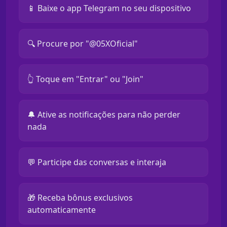
📱 Baixe o app Telegram no seu dispositivo
🔍 Procure por "@05XOficial"
👆 Toque em "Entrar" ou "Join"
🔔 Ative as notificações para não perder
nada
💬 Participe das conversas e interaja
🎁 Receba bônus exclusivos
automaticamente