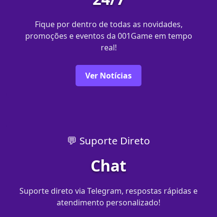
Fique por dentro de todas as novidades,
promoções e eventos da 001Game em tempo
real!
Ver Notícias
💬 Suporte Direto
Chat
Suporte direto via Telegram, respostas rápidas e
atendimento personalizado!