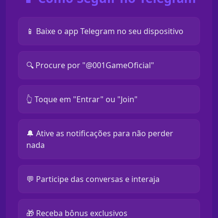
📱 Baixe o app Telegram no seu dispositivo
🔍 Procure por "@001GameOficial"
👆 Toque em "Entrar" ou "Join"
🔔 Ative as notificações para não perder
nada
💬 Participe das conversas e interaja
🎁 Receba bônus exclusivos