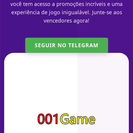
você tem acesso a promoções incríveis e uma
experiência de jogo inigualável. Junte-se aos
vencedores agora!
SEGUIR NO TELEGRAM