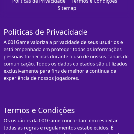
Políticas de Privacidade
Termos e Condições
Sitemap
Políticas de Privacidade
A 001Game valoriza a privacidade de seus usuários e
está empenhada em proteger todas as informações
pessoais fornecidas durante o uso de nossos canais de
comunicação. Todos os dados coletados são utilizados
exclusivamente para fins de melhoria contínua da
experiência de nossos jogadores.
Termos e Condições
Os usuários da 001Game concordam em respeitar
todas as regras e regulamentos estabelecidos. É