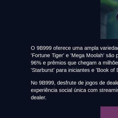
O 9B999 oferece uma ampla variedade
'Fortune Tiger' e 'Mega Moolah' são
96% e prêmios que chegam a milhõe
'Starburst' para iniciantes e 'Book o
No 9B999, desfrute de jogos de deale
experiência social única com stream
dealer.