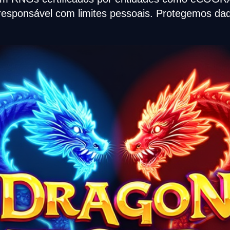
responsável com limites pessoais. Protegemos dad