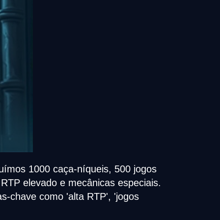
uímos 1000 caça-níqueis, 500 jogos
, RTP elevado e mecânicas especiais.
-chave como 'alta RTP', 'jogos