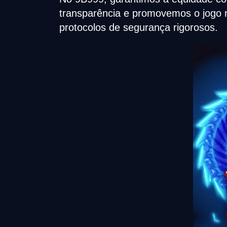
transparência e promovemos o jogo 
protocolos de segurança rigorosos.