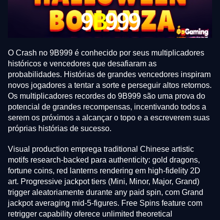
O Crash no 9B999 é conhecido por seus multiplicadores
históricos e vencedores que desafiaram as
probabilidades. Histórias de grandes vencedores inspiram
novos jogadores a tentar a sorte e perseguir altos retornos.
Os multiplicadores recordes do 9B999 são uma prova do
potencial de grandes recompensas, incentivando todos a
serem os próximos a alcançar o topo e a escreverem suas
próprias histórias de sucesso.
Visual production emprega traditional Chinese artistic
motifs research-backed para authenticity: gold dragons,
fortune coins, red lanterns rendering em high-fidelity 2D
art. Progressive jackpot tiers (Mini, Minor, Major, Grand)
trigger aleatoriamente durante any paid spin, com Grand
jackpot averaging mid-5-figures. Free Spins feature com
retrigger capability oferece unlimited theoretical